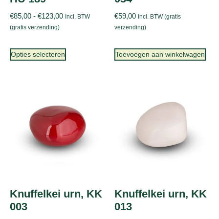
€
85,00
-
€
123,00
€
59,00
Incl. BTW
Incl. BTW (gratis
(gratis verzending)
verzending)
Opties selecteren
Toevoegen aan winkelwagen
Knuffelkei urn, KK
Knuffelkei urn, KK
003
013