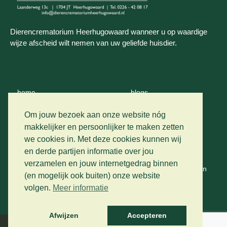
Dierencrematorium Heerhugowaard wanneer u op waardige
wijze afscheid wilt nemen van uw geliefde huisdier.
home
blogs
wie zijn wij
contact
Om jouw bezoek aan onze website nóg
makkelijker en persoonlijker te maken zetten
crematie
we cookies in. Met deze cookies kunnen wij
privacy
en derde partijen informatie over jou
vervoer
verzamelen en jouw internetgedrag binnen
algemene voorwaarden
(en mogelijk ook buiten) onze website
prijslijst
volgen.
Meer informatie
gastenboek
Afwijzen
Accepteren
Developed by The Artistic Design Studio