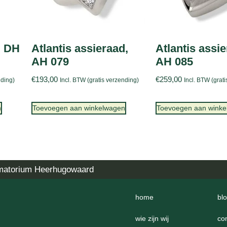
, DH
Atlantis assieraad,
Atlantis assie
AH 079
AH 085
€
193,00
€
259,00
nding)
Incl. BTW (gratis verzending)
Incl. BTW (grat
n
Toevoegen aan winkelwagen
Toevoegen aan wink
matorium Heerhugowaard
home
bl
wie zijn wij
co