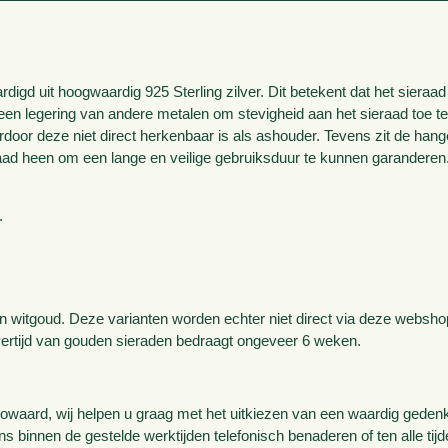
igd uit hoogwaardig 925 Sterling zilver. Dit betekent dat het sieraad
 een legering van andere metalen om stevigheid aan het sieraad toe t
oor deze niet direct herkenbaar is als ashouder. Tevens zit de hange
eraad heen om een lange en veilige gebruiksduur te kunnen garanderen
.
en witgoud. Deze varianten worden echter niet direct via deze websho
vertijd van gouden sieraden bedraagt ongeveer 6 weken.
aard, wij helpen u graag met het uitkiezen van een waardig gedenka
ons binnen de gestelde werktijden telefonisch benaderen of ten alle tij