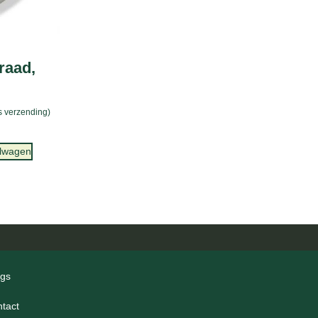
raad,
is verzending)
elwagen
ogs
ntact