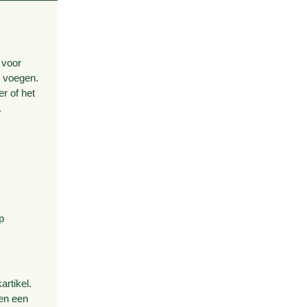
 voor
e voegen.
r of het
.
p
rtikel.
den een