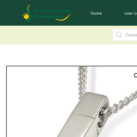
home
over o