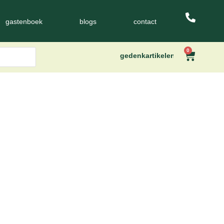
gastenboek
blogs
contact
0
gedenkartikelen