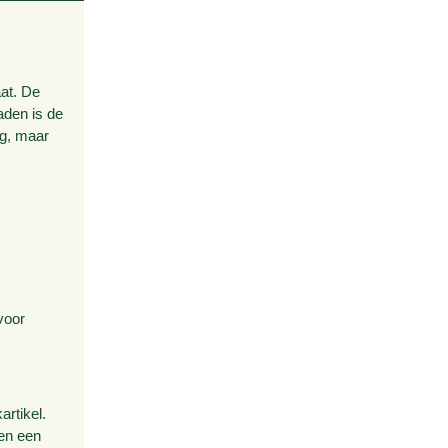
aat. De
aden is de
ng, maar
voor
rtikel.
den een