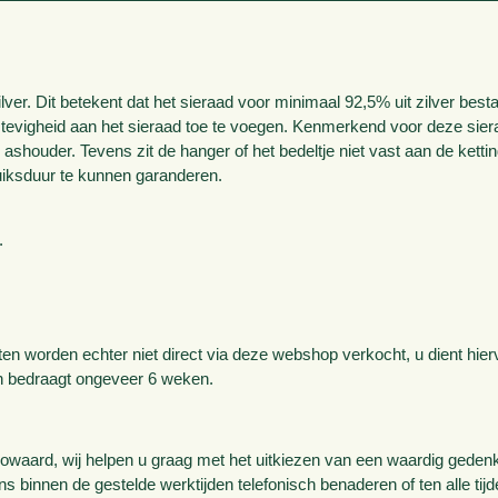
lver. Dit betekent dat het sieraad voor minimaal 92,5% uit zilver best
stevigheid aan het sieraad toe te voegen. Kenmerkend voor deze sier
 ashouder. Tevens zit de hanger of het bedeltje niet vast aan de ketti
uiksduur te kunnen garanderen.
.
nten worden echter niet direct via deze webshop verkocht, u dient hier
en bedraagt ongeveer 6 weken.
aard, wij helpen u graag met het uitkiezen van een waardig gedenka
ons binnen de gestelde werktijden telefonisch benaderen of ten alle tij