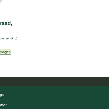
raad,
is verzending)
elwagen
ogs
ntact