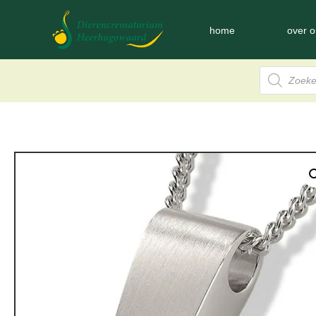
home
over o