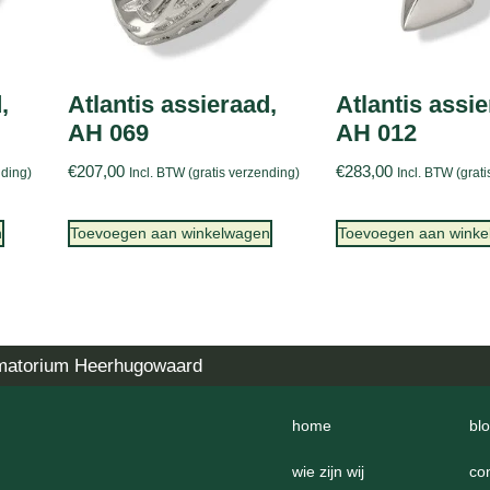
,
Atlantis assieraad,
Atlantis assie
AH 069
AH 012
€
207,00
€
283,00
nding)
Incl. BTW (gratis verzending)
Incl. BTW (grat
n
Toevoegen aan winkelwagen
Toevoegen aan wink
matorium Heerhugowaard
home
bl
wie zijn wij
co