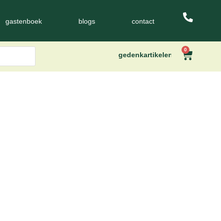
gastenboek
blogs
contact
0
gedenkartikelen