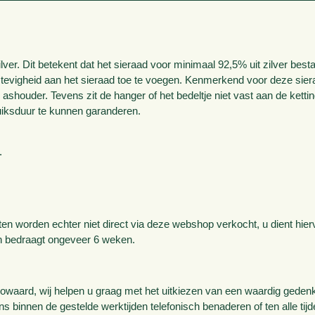
lver. Dit betekent dat het sieraad voor minimaal 92,5% uit zilver best
stevigheid aan het sieraad toe te voegen. Kenmerkend voor deze sier
 ashouder. Tevens zit de hanger of het bedeltje niet vast aan de ketti
uiksduur te kunnen garanderen.
.
nten worden echter niet direct via deze webshop verkocht, u dient hier
en bedraagt ongeveer 6 weken.
aard, wij helpen u graag met het uitkiezen van een waardig gedenka
ons binnen de gestelde werktijden telefonisch benaderen of ten alle tij