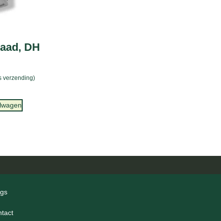
raad, DH
is verzending)
elwagen
ogs
ntact