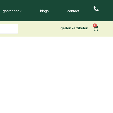
gastenboek
blogs
contact
0
gedenkartikelen