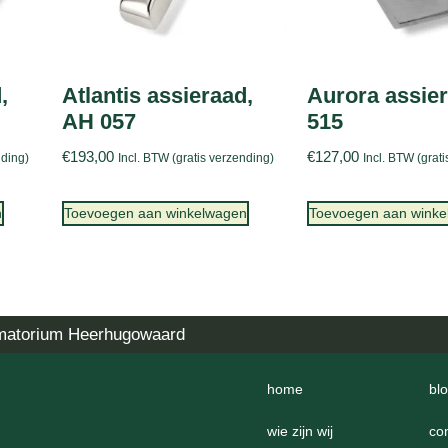
,
Atlantis assieraad,
Aurora assie
AH 057
515
€
193,00
€
127,00
nding)
Incl. BTW (gratis verzending)
Incl. BTW (grat
n
Toevoegen aan winkelwagen
Toevoegen aan wink
matorium Heerhugowaard
home
bl
wie zijn wij
co