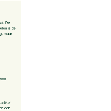
aat. De
aden is de
ng, maar
voor
rtikel.
den een