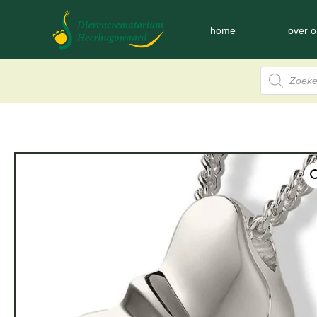
home
over o