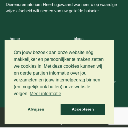
Dierencrematorium Heerhugowaard wanneer u op waardige
wijze afscheid wilt nemen van uw geliefde huisdier.
home
blogs
wie zijn wij
contact
Om jouw bezoek aan onze website nóg
makkelijker en persoonlijker te maken zetten
crematie
we cookies in. Met deze cookies kunnen wij
privacy
en derde partijen informatie over jou
vervoer
verzamelen en jouw internetgedrag binnen
algemene voorwaarden
prijslijst
(en mogelijk ook buiten) onze website
volgen.
Meer informatie
gastenboek
Afwijzen
Accepteren
Developed by The Artistic Design Studio
Hosted by SmartCom