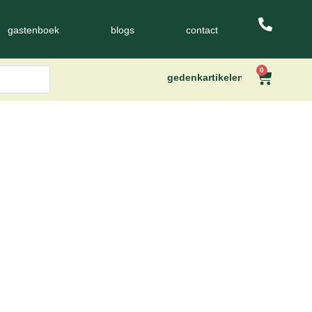
gastenboek
blogs
contact
0
gedenkartikelen