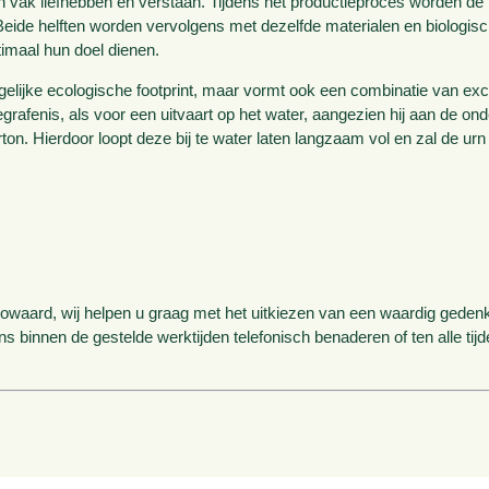
 vak liefhebben en verstaan. Tijdens het productieproces worden de
Beide helften worden vervolgens met dezelfde materialen en biologisc
imaal hun doel dienen.
gelijke ecologische footprint, maar vormt ook een combinatie van exc
begrafenis, als voor een uitvaart op het water, aangezien hij aan de on
on. Hierdoor loopt deze bij te water laten langzaam vol en zal de urn g
aard, wij helpen u graag met het uitkiezen van een waardig gedenka
ons binnen de gestelde werktijden telefonisch benaderen of ten alle tij