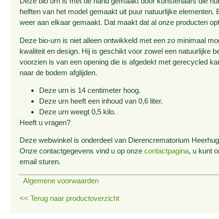
Deze bio urn is met de hand gemaakt door kunstenaars die hun
helften van het model gemaakt uit puur natuurlijke elementen. 
weer aan elkaar gemaakt. Dat maakt dat al onze producten opt
Deze bio-urn is niet alleen ontwikkeld met een zo minimaal mo
kwaliteit en design. Hij is geschikt voor zowel een natuurlijke 
voorzien is van een opening die is afgedekt met gerecycled kart
naar de bodem afglijden.
Deze urn is 14 centimeter hoog.
Deze urn heeft een inhoud van 0,6 liter.
Deze urn weegt 0,5 kilo.
Heeft u vragen?
Deze webwinkel is onderdeel van Dierencrematorium Heerhugow
Onze contactgegevens vind u op onze
contactpagina
, u kunt 
email sturen.
Algemene voorwaarden
<< Terug naar productoverzicht