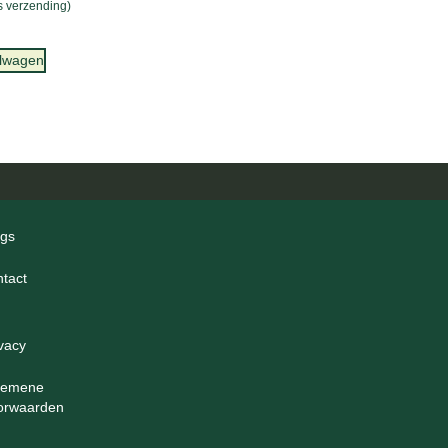
is verzending)
elwagen
ogs
ntact
ivacy
gemene
orwaarden