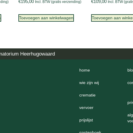
€
195,00
€
109,00
nding)
Incl. BTW (gratis verzending)
Incl. BTW (grat
n
Toevoegen aan winkelwagen
Toevoegen aan wink
matorium Heerhugowaard
home
bl
wie zijn wij
co
crematie
pr
vervoer
al
prijslijst
vo
gastenboek