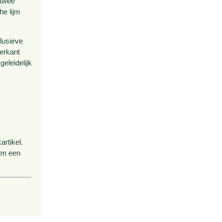
 twee
he lijm
lusieve
derkant
eleidelijk
rtikel.
den een