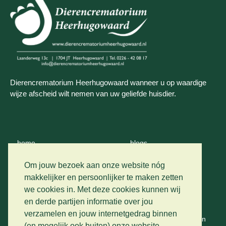
Dierencrematorium Heerhugowaard wanneer u op waardige
wijze afscheid wilt nemen van uw geliefde huisdier.
home
blogs
wie zijn wij
contact
Om jouw bezoek aan onze website nóg
makkelijker en persoonlijker te maken zetten
crematie
we cookies in. Met deze cookies kunnen wij
privacy
en derde partijen informatie over jou
vervoer
verzamelen en jouw internetgedrag binnen
algemene voorwaarden
(en mogelijk ook buiten) onze website