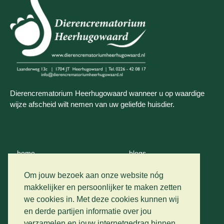
Dierencrematorium Heerhugowaard wanneer u op waardige
wijze afscheid wilt nemen van uw geliefde huisdier.
home
blogs
wie zijn wij
contact
Om jouw bezoek aan onze website nóg
makkelijker en persoonlijker te maken zetten
crematie
we cookies in. Met deze cookies kunnen wij
privacy
en derde partijen informatie over jou
vervoer
verzamelen en jouw internetgedrag binnen