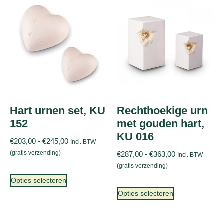
Hart urnen set, KU
Rechthoekige urn
152
met gouden hart,
KU 016
€
203,00
-
€
245,00
Incl. BTW
(gratis verzending)
€
287,00
-
€
363,00
Incl. BTW
(gratis verzending)
Opties selecteren
Opties selecteren