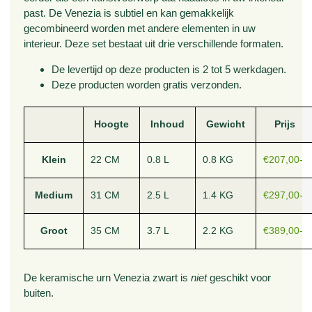
past. De Venezia is subtiel en kan gemakkelijk
gecombineerd worden met andere elementen in uw
interieur. Deze set bestaat uit drie verschillende formaten.
De levertijd op deze producten is 2 tot 5 werkdagen.
Deze producten worden gratis verzonden.
Hoogte
Inhoud
Gewicht
Prijs
Klein
22 CM
0.8 L
0.8 KG
€207,00-
Medium
31 CM
2.5 L
1.4 KG
€297,00-
Groot
35 CM
3.7 L
2.2 KG
€389,00-
De keramische urn Venezia zwart is
niet
geschikt voor
buiten.