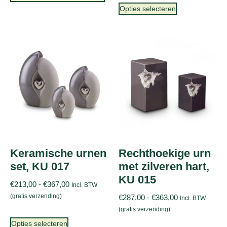
Opties selecteren
Keramische urnen
Rechthoekige urn
set, KU 017
met zilveren hart,
KU 015
€
213,00
-
€
367,00
Incl. BTW
(gratis verzending)
€
287,00
-
€
363,00
Incl. BTW
(gratis verzending)
Opties selecteren