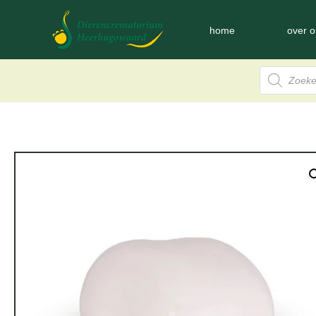
home
over o