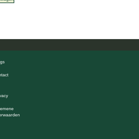
ogs
ntact
ivacy
gemene
orwaarden