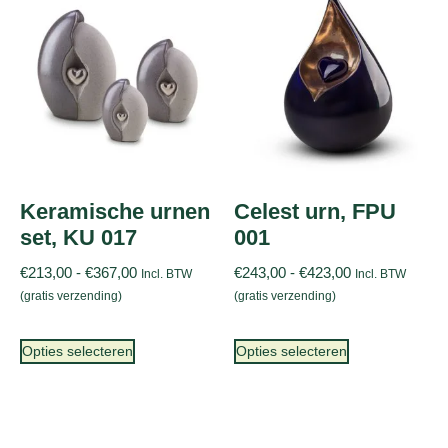
Keramische urnen
Celest urn, FPU
set, KU 017
001
€
213,00
-
€
367,00
€
243,00
-
€
423,00
Incl. BTW
Incl. BTW
(gratis verzending)
(gratis verzending)
Opties selecteren
Opties selecteren