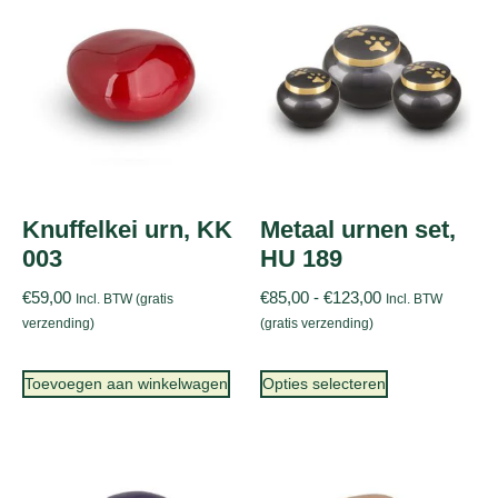
Knuffelkei urn, KK
Metaal urnen set,
003
HU 189
€
59,00
€
85,00
-
€
123,00
Incl. BTW (gratis
Incl. BTW
verzending)
(gratis verzending)
Toevoegen aan winkelwagen
Opties selecteren