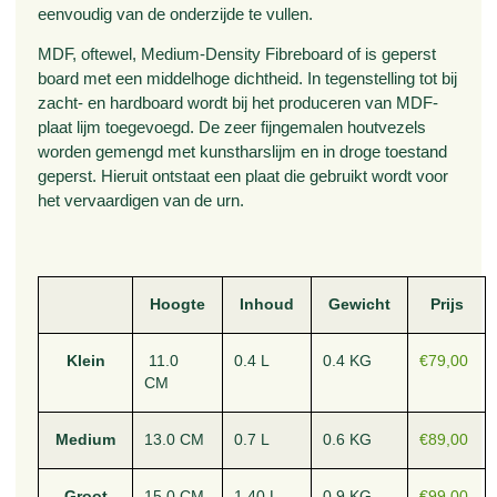
eenvoudig van de onderzijde te vullen.
MDF, oftewel, Medium-Density Fibreboard of is geperst
board met een middelhoge dichtheid. In tegenstelling tot bij
zacht- en hardboard wordt bij het produceren van MDF-
plaat lijm toegevoegd. De zeer fijngemalen houtvezels
worden gemengd met kunstharslijm en in droge toestand
geperst. Hieruit ontstaat een plaat die gebruikt wordt voor
het vervaardigen van de urn.
Hoogte
Inhoud
Gewicht
Prijs
Klein
11.0
0.4 L
0.4 KG
€79,00
CM
Medium
13.0 CM
0.7 L
0.6 KG
€89,00
Groot
15.0 CM
1.40 L
0.9 KG
€99,00