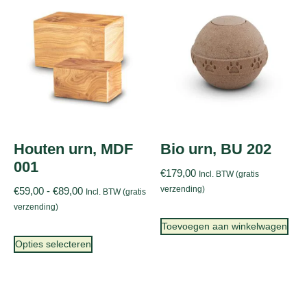
Houten urn, MDF
Bio urn, BU 202
001
€
179,00
Incl. BTW (gratis
verzending)
€
59,00
-
€
89,00
Incl. BTW (gratis
verzending)
Toevoegen aan winkelwagen
Opties selecteren