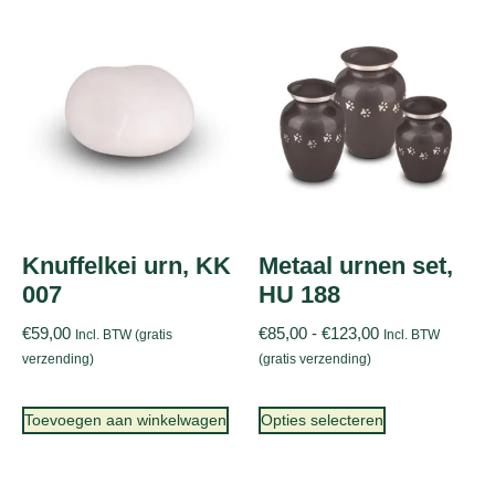
Knuffelkei urn, KK
Metaal urnen set,
007
HU 188
€
59,00
€
85,00
-
€
123,00
Incl. BTW (gratis
Incl. BTW
verzending)
(gratis verzending)
Toevoegen aan winkelwagen
Opties selecteren