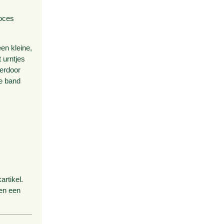
roces
en kleine,
 urntjes
ierdoor
te band
rtikel.
den een