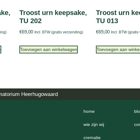
ake,
Troost urn keepsake,
Troost urn ke
TU 202
TU 013
€
69,00
€
69,00
ing)
Incl. BTW (gratis verzending)
Incl. BTW (gratis
n
Toevoegen aan winkelwagen
Toevoegen aan wink
matorium Heerhugowaard
home
bl
wie zijn wij
co
crematie