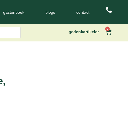
gastenboek
blogs
contact
0
gedenkartikelen
e,