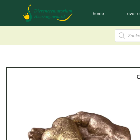
home
over o