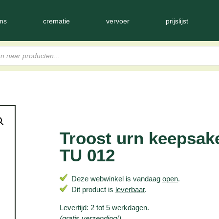
ns
crematie
vervoer
prijslijst
Troost urn keepsak
TU 012
Deze webwinkel is vandaag
open
.
Dit product is
leverbaar
.
Levertijd: 2 tot 5 werkdagen.
(gratis verzending!)