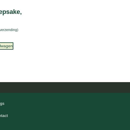
epsake,
 verzending)
elwagen
ogs
ntact