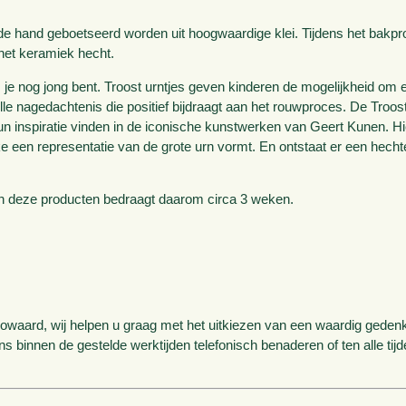
 de hand geboetseerd worden uit hoogwaardige klei. Tijdens het bakp
 het keramiek hecht.
s je nog jong bent. Troost urntjes geven kinderen de mogelijkheid om e
lle nagedachtenis die positief bijdraagt aan het rouwproces. De Troost
 hun inspiratie vinden in de iconische kunstwerken van Geert Kunen. H
e een representatie van de grote urn vormt. En ontstaat er een hech
 van deze producten bedraagt daarom circa 3 weken.
aard, wij helpen u graag met het uitkiezen van een waardig gedenka
ons binnen de gestelde werktijden telefonisch benaderen of ten alle tij