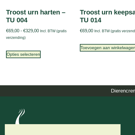
Troost urn harten –
Troost urn keeps
TU 004
TU 014
€
69,00
-
€
329,00
€
69,00
Incl. BTW (gratis
Incl. BTW (gratis verzend
verzending)
Toevoegen aan winkelwage
Opties selecteren
Dierencre