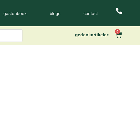
gastenboek
blogs
contact
0
gedenkartikelen