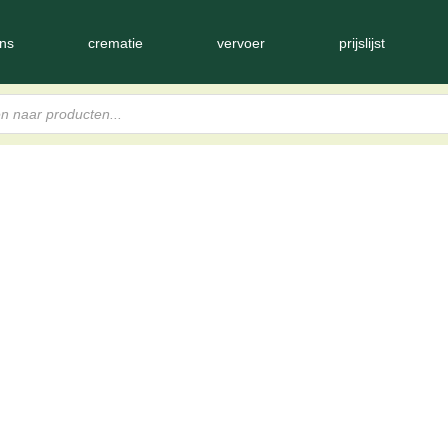
ns
crematie
vervoer
prijslijst