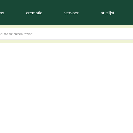
ns
crematie
vervoer
prijslijst