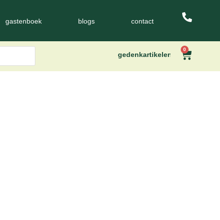
gastenboek
blogs
contact
0
gedenkartikelen