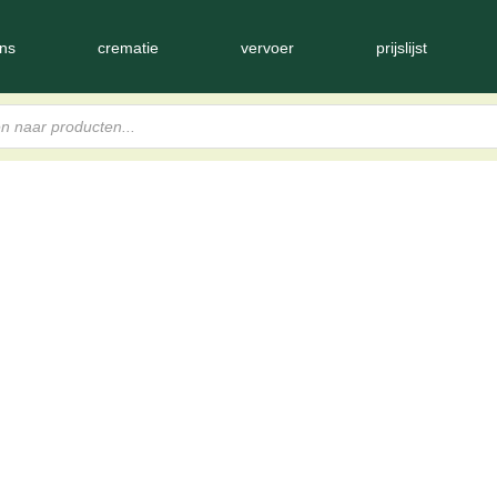
ns
crematie
vervoer
prijslijst