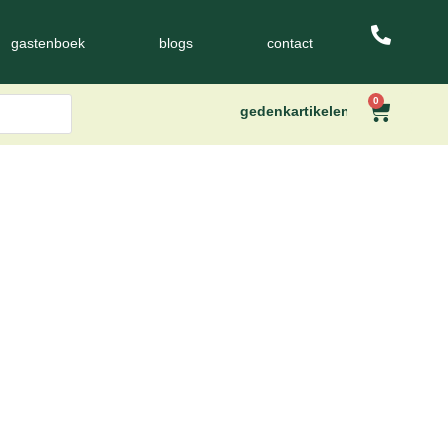
gastenboek
blogs
contact
0
gedenkartikelen