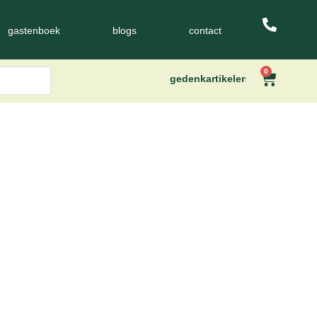
gastenboek
blogs
contact
0
gedenkartikelen