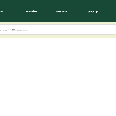
ns
crematie
vervoer
prijslijst