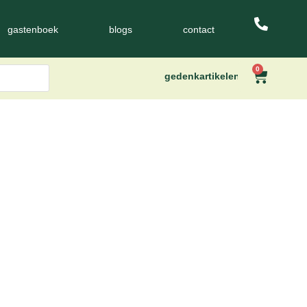
gastenboek
blogs
contact
0
gedenkartikelen