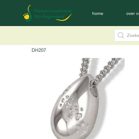
home
over o
DH207