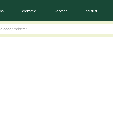
ns
crematie
vervoer
prijslijst