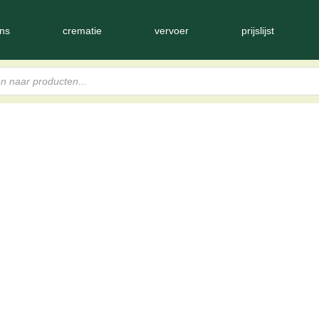
ns
crematie
vervoer
prijslijst