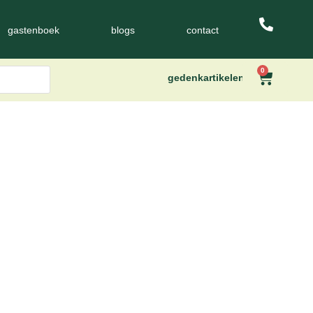
gastenboek
blogs
contact
0
gedenkartikelen