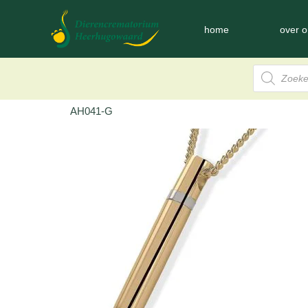
home
over o
AH041-G