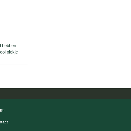
...
d hebben
oi plekje
ogs
ntact