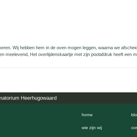
emeren. Wij hebben hem in de oven mogen leggen, waarna we afschei
meelevend, Het overlijdenskaartje met zijn pootafdruk heeft een mo
matorium Heerhugowaard
home
bl
wie zijn wij
co