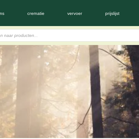
ns
crematie
vervoer
prijslijst