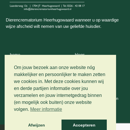
Dierencrematorium Heerhugowaard wanneer u op waardige
wijze afscheid wilt nemen van uw geliefde huisdier.
home
blogs
wie zijn wij
contact
Om jouw bezoek aan onze website nóg
makkelijker en persoonlijker te maken zetten
crematie
we cookies in. Met deze cookies kunnen wij
privacy
en derde partijen informatie over jou
vervoer
verzamelen en jouw internetgedrag binnen
algemene voorwaarden
(en mogelijk ook buiten) onze website
prijslijst
volgen.
Meer informatie
gastenboek
Afwijzen
Accepteren
Developed by The Artistic Design Studio