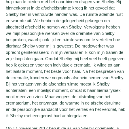
hulp aan te bieden met het naar binnen dragen van Shelby. Bij
binnenkomst in de afscheidsruimte kreeg ik het gevoel dat
Shelby hier in vertrouwde handen was. De ruimte ademde rust
en warmte uit. We hebben de gelegenheid gekregen om
uitgebreid afscheid te nemen van Shelby. Vervolgens hebben
we mijn persoonlijke wensen over de crematie van Shelby
besproken, waarbij ook tijd en ruimte was om te vertellen hoe
dierbaar Shelby voor mij is geweest. De medewerker was
oprecht geïnteresseerd in mijn verhaal en ik kon mijn tranen de
vrije loop laten gaan. Omdat Shelby mij heel veel heeft gegeven,
heb ik gekozen voor een individuele crematie. Ik wilde tot aan
het laatste moment, het beste voor haar. Na het bespreken van
de crematie, konden we nogmaals afscheid nemen van Shelby.
Bij het verlaten van de afscheidsruimte moest ik Shelby
achterlaten, een moeilijk moment, omdat ik haar hierna fysiek
nooit meer zou zien. Maar wegens de uitstraling van het
crematorium, het ontvangst, de warmte in de afscheidsruimte
en de persoonlijke aandacht voor het verlies en het verdriet, heb
ik Shelby met een gerust hart achtergelaten.
Op 17 november 2017 heb ik de as van Shelby opgehaald. Bij