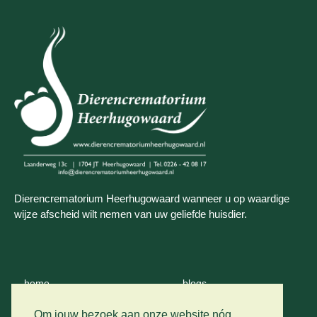
Dierencrematorium Heerhugowaard wanneer u op waardige
wijze afscheid wilt nemen van uw geliefde huisdier.
home
blogs
wie zijn wij
contact
Om jouw bezoek aan onze website nóg