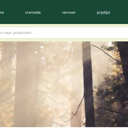
ns
crematie
vervoer
prijslijst