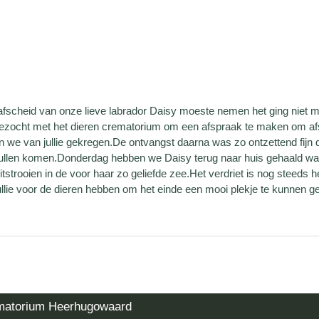
 afscheid van onze lieve labrador Daisy moeste nemen het ging niet 
t gezocht met het dieren crematorium om een afspraak te maken om af
we van jullie gekregen.De ontvangst daarna was zo ontzettend fijn d
zullen komen.Donderdag hebben we Daisy terug naar huis gehaald wa
itstrooien in de voor haar zo geliefde zee.Het verdriet is nog steeds 
ullie voor de dieren hebben om het einde een mooi plekje te kunnen g
matorium Heerhugowaard