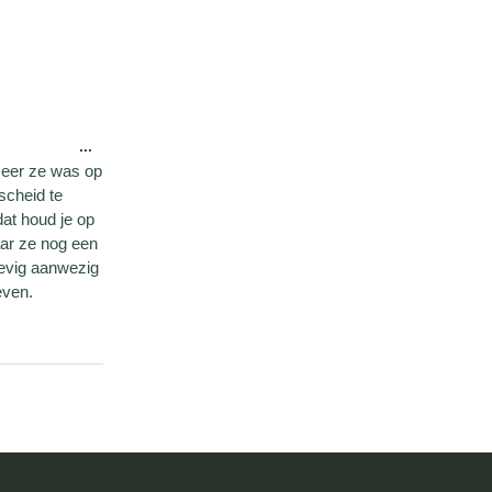
...
meer ze was op
scheid te
at houd je op
ar ze nog een
hevig aanwezig
even.