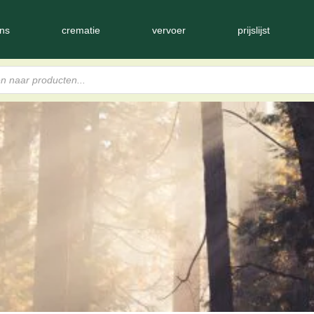
ns
crematie
vervoer
prijslijst