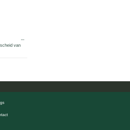
...
afscheid van
ogs
ntact