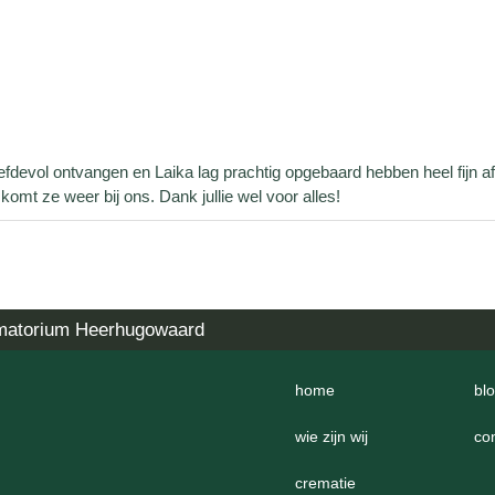
 liefdevol ontvangen en Laika lag prachtig opgebaard hebben heel fijn 
 ze weer bij ons. Dank jullie wel voor alles!
matorium Heerhugowaard
home
bl
wie zijn wij
co
crematie