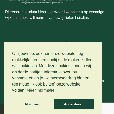
Dierencrematorium Heerhugowaard wanneer u op waardige
wijze afscheid wilt nemen van uw geliefde huisdier.
home
blogs
wie zijn wij
contact
Om jouw bezoek aan onze website nóg
makkelijker en persoonlijker te maken zetten
crematie
we cookies in. Met deze cookies kunnen wij
privacy
en derde partijen informatie over jou
vervoer
verzamelen en jouw internetgedrag binnen
algemene voorwaarden
(en mogelijk ook buiten) onze website
prijslijst
volgen.
Meer informatie
gastenboek
Afwijzen
Accepteren
Developed by The Artistic Design Studio