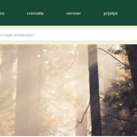
ns
crematie
vervoer
prijslijst