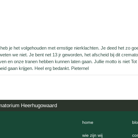
jr heb je het volgehouden met ernstige nierklachten. Je deed het zo go
weten we niet. Je bent net 13 jr geworden, het afscheid bij dit crema
en en onze tranen hebben kunnen laten gaan. Jullie motto is niet Tot
heid gaan krijgen. Heel erg bedankt. Pieternel
matorium Heerhugowaard
home
bl
wie zijn wij
co