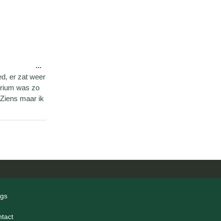
...
ed, er zat weer
torium was zo
 Ziens maar ik
ogs
ntact