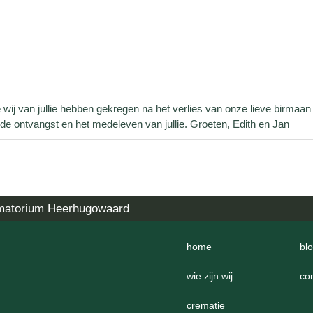
ij van jullie hebben gekregen na het verlies van onze lieve birmaan 
de ontvangst en het medeleven van jullie. Groeten, Edith en Jan
matorium Heerhugowaard
home
bl
wie zijn wij
co
crematie