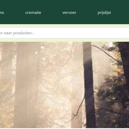
ns
crematie
vervoer
prijslijst