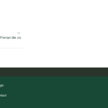
...
Ferrari die zo
ogs
ntact