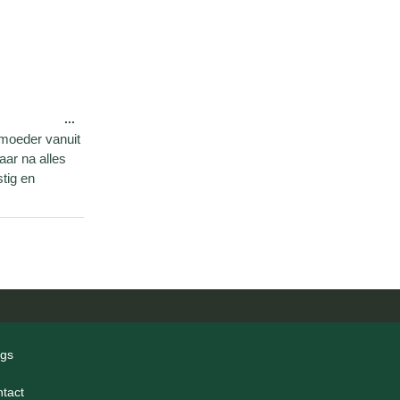
...
 moeder vanuit
aar na alles
tig en
ogs
ntact