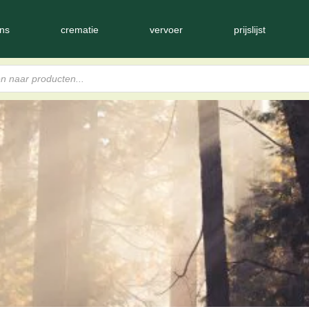
ns
crematie
vervoer
prijslijst