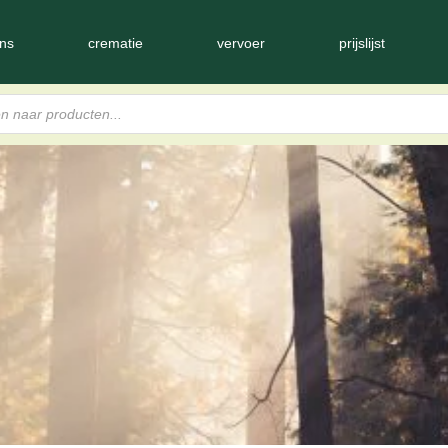
ns
crematie
vervoer
prijslijst