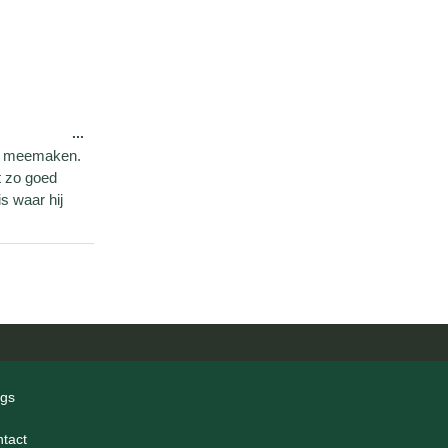
...
en meemaken.
t zo goed
s waar hij
ogs
ntact