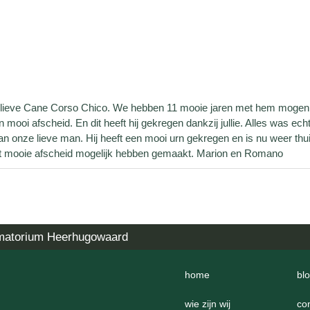
e lieve Cane Corso Chico. We hebben 11 mooie jaren met hem mog
 mooi afscheid. En dit heeft hij gekregen dankzij jullie. Alles was ech
n onze lieve man. Hij heeft een mooi urn gekregen en is nu weer thui
ie dit mooie afscheid mogelijk hebben gemaakt. Marion en Romano
matorium Heerhugowaard
home
bl
wie zijn wij
co