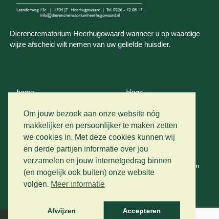
Dierencrematorium Heerhugowaard wanneer u op waardige
wijze afscheid wilt nemen van uw geliefde huisdier.
home
blogs
wie zijn wij
contact
Om jouw bezoek aan onze website nóg
makkelijker en persoonlijker te maken zetten
crematie
we cookies in. Met deze cookies kunnen wij
privacy
en derde partijen informatie over jou
vervoer
verzamelen en jouw internetgedrag binnen
algemene voorwaarden
(en mogelijk ook buiten) onze website
prijslijst
volgen.
Meer informatie
gastenboek
Afwijzen
Accepteren
Developed by The Artistic Design Studio