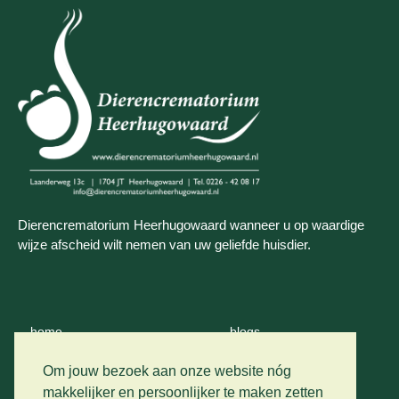
Dierencrematorium Heerhugowaard wanneer u op waardige
wijze afscheid wilt nemen van uw geliefde huisdier.
home
blogs
wie zijn wij
contact
Om jouw bezoek aan onze website nóg
makkelijker en persoonlijker te maken zetten