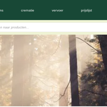
ns
crematie
vervoer
prijslijst