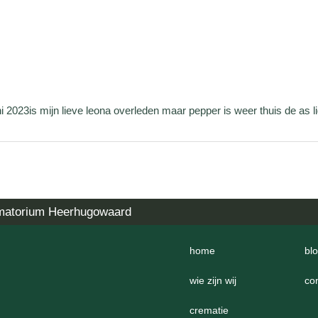
2023is mijn lieve leona overleden maar pepper is weer thuis de as lig
matorium Heerhugowaard
home
bl
wie zijn wij
co
crematie