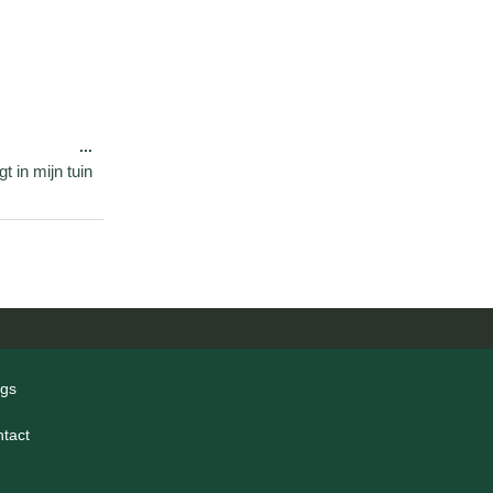
...
t in mijn tuin
ogs
ntact