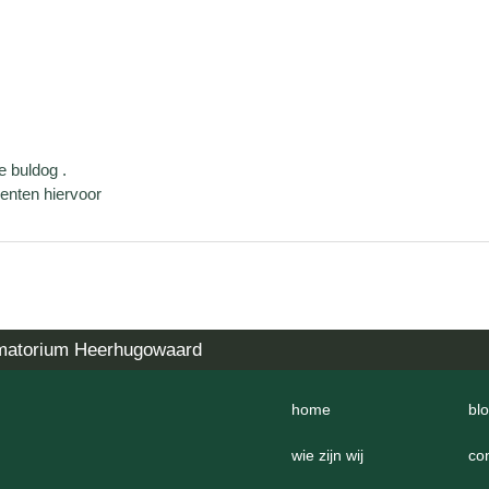
 buldog .
enten hiervoor
matorium Heerhugowaard
home
bl
wie zijn wij
co