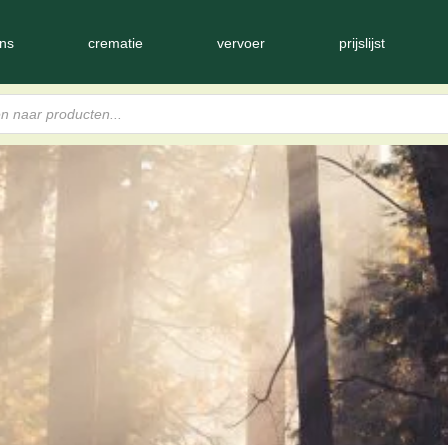
ns
crematie
vervoer
prijslijst