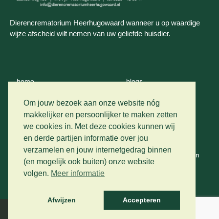
Dierencrematorium Heerhugowaard wanneer u op waardige
wijze afscheid wilt nemen van uw geliefde huisdier.
home
blogs
wie zijn wij
contact
Om jouw bezoek aan onze website nóg
makkelijker en persoonlijker te maken zetten
crematie
we cookies in. Met deze cookies kunnen wij
privacy
en derde partijen informatie over jou
vervoer
verzamelen en jouw internetgedrag binnen
algemene voorwaarden
(en mogelijk ook buiten) onze website
prijslijst
volgen.
Meer informatie
gastenboek
Afwijzen
Accepteren
Developed by The Artistic Design Studio