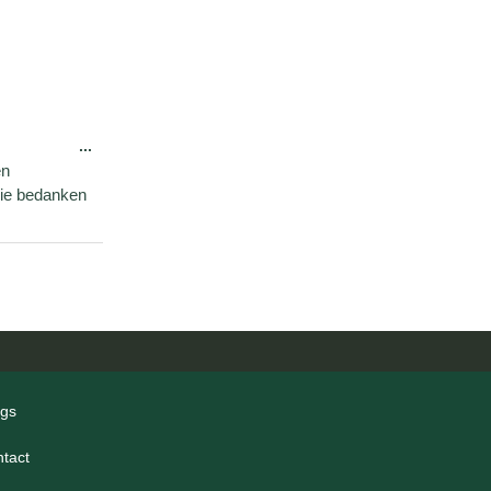
...
en
lie bedanken
ogs
ntact