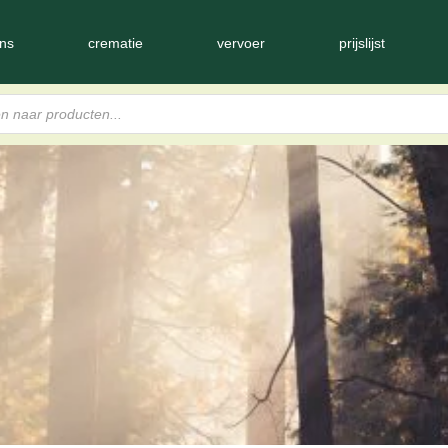
ns
crematie
vervoer
prijslijst