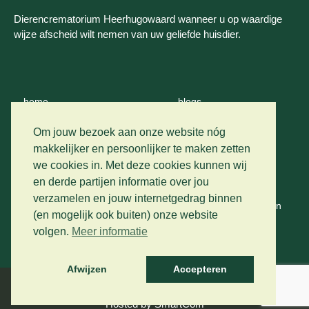
Dierencrematorium Heerhugowaard wanneer u op waardige
wijze afscheid wilt nemen van uw geliefde huisdier.
home
blogs
wie zijn wij
contact
Om jouw bezoek aan onze website nóg
makkelijker en persoonlijker te maken zetten
crematie
we cookies in. Met deze cookies kunnen wij
privacy
en derde partijen informatie over jou
vervoer
verzamelen en jouw internetgedrag binnen
algemene voorwaarden
(en mogelijk ook buiten) onze website
prijslijst
volgen.
Meer informatie
gastenboek
Afwijzen
Accepteren
Developed by The Artistic Design Studio
Hosted by SmartCom