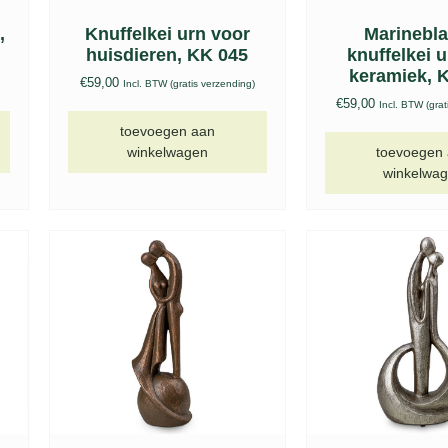
,
Knuffelkei urn voor
Marinebl
huisdieren, KK 045
knuffelkei 
keramiek, 
€
59,00
Incl. BTW (gratis verzending)
€
59,00
Incl. BTW (grat
toevoegen aan
winkelwagen
toevoegen
winkelwa