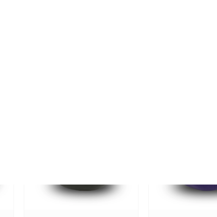
e
FPU 058 Keramische
FPU 057 Ker
kunst urn Mariposa
kunst urn M
zilver
€
69,00
-
€
399,00
In
verzending
€
69,00
-
€
399,00
Incl. BTW (gratis
verzending)
opties selec
opties selecteren