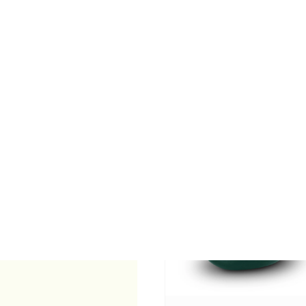
FPU 059 Keramisch
kunst urn Mariposa
€
65,00
-
€
399,00
Incl. BTW (gratis
verzending)
opties selecteren