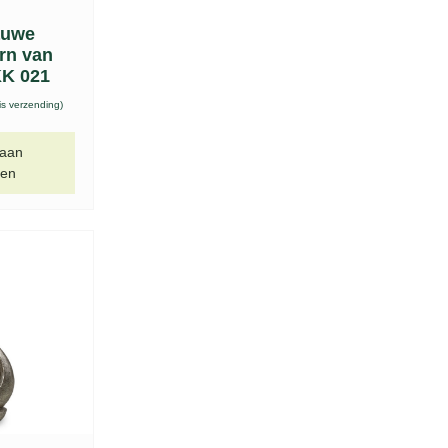
auwe
urn van
KK 021
is verzending)
 aan
gen