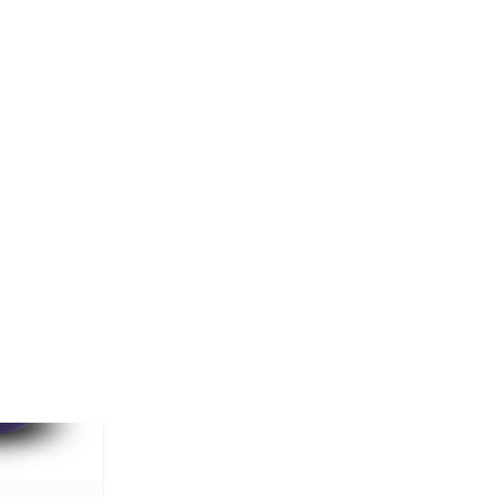
amische
ariposa
cl. BTW (gratis
)
teren