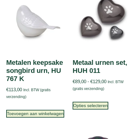
Metalen keepsake
Metaal urnen set,
songbird urn, HU
HUH 011
767 K
€
89,00
-
€
129,00
Incl. BTW
(gratis verzending)
€
113,00
Incl. BTW (gratis
verzending)
Opties selecteren
Toevoegen aan winkelwagen