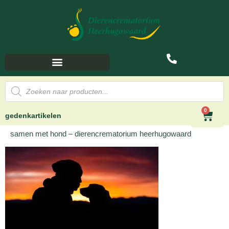
0
gedenkartikelen
samen met hond – dierencrematorium heerhugowaard