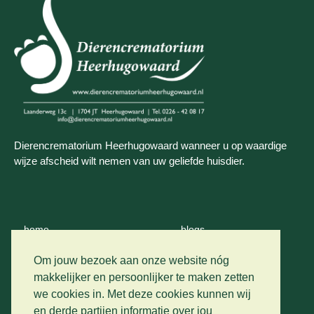
Dierencrematorium Heerhugowaard wanneer u op waardige
wijze afscheid wilt nemen van uw geliefde huisdier.
home
blogs
wie zijn wij
contact
Om jouw bezoek aan onze website nóg
makkelijker en persoonlijker te maken zetten
crematie
we cookies in. Met deze cookies kunnen wij
privacy
en derde partijen informatie over jou