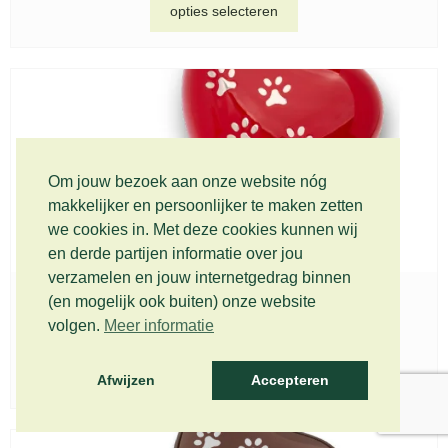
opties selecteren
Om jouw bezoek aan onze website nóg
makkelijker en persoonlijker te maken zetten
we cookies in. Met deze cookies kunnen wij
en derde partijen informatie over jou
verzamelen en jouw internetgedrag binnen
(en mogelijk ook buiten) onze website
Metaal urnen set, HUH 018
volgen.
Meer informatie
€
89,00
-
€
129,00
Incl. BTW (gratis verzending)
opties selecteren
Afwijzen
Accepteren