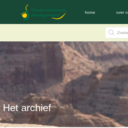
home
over o
Het archief