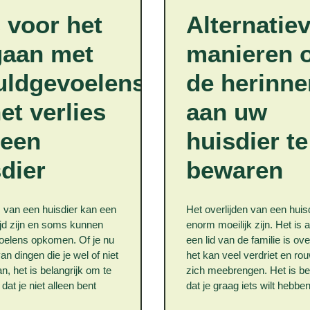
 voor het
Alternatie
aan met
manieren 
uldgevoelens
de herinne
et verlies
aan uw
 een
huisdier te
dier
bewaren
s van een huisdier kan een
Het overlijden van een huis
tijd zijn en soms kunnen
enorm moeilijk zijn. Het is a
oelens opkomen. Of je nu
een lid van de familie is ov
van dingen die je wel of niet
het kan veel verdriet en ro
n, het is belangrijk om te
zich meebrengen. Het is beg
dat je niet alleen bent
dat je graag iets wilt hebb