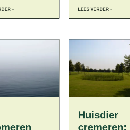
RDER »
LEES VERDER »
Huisdier
omeren
cremeren: