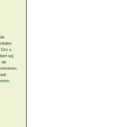
nde
rleden
. Om u
bben wij
r de
cremeren;
raat
meren.