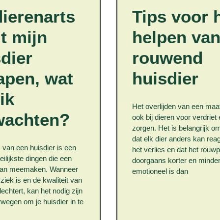
ierenarts
Tips voor 
t mijn
helpen van
dier
rouwend
apen, wat
huisdier
ik
Het overlijden van een maa
wachten?
ook bij dieren voor verdriet
zorgen. Het is belangrijk o
dat elk dier anders kan rea
s van een huisdier is een
het verlies en dat het rouw
ilijkste dingen die een
doorgaans korter en minde
kan meemaken. Wanneer
emotioneel is dan
 ziek is en de kwaliteit van
echtert, kan het nodig zijn
wegen om je huisdier in te