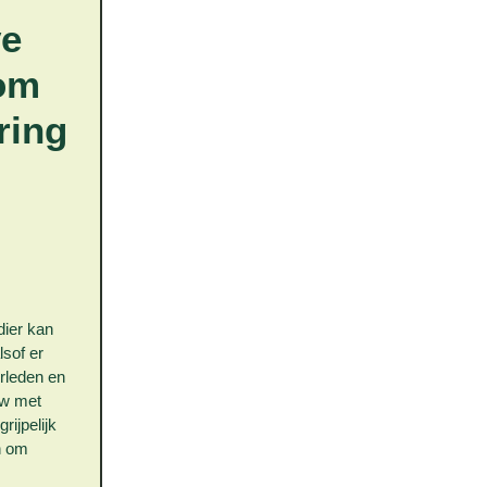
ve
om
ring
dier kan
lsof er
erleden en
uw met
rijpelijk
en om