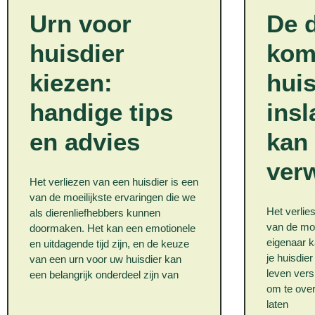
Urn voor
De d
huisdier
kom
kiezen:
huis
handige tips
insl
en advies
kan 
ver
Het verliezen van een huisdier is een
van de moeilijkste ervaringen die we
Het verlie
als dierenliefhebbers kunnen
van de moe
doormaken. Het kan een emotionele
eigenaar 
en uitdagende tijd zijn, en de keuze
je huisdier
van een urn voor uw huisdier kan
leven versl
een belangrijk onderdeel zijn van
om te over
laten