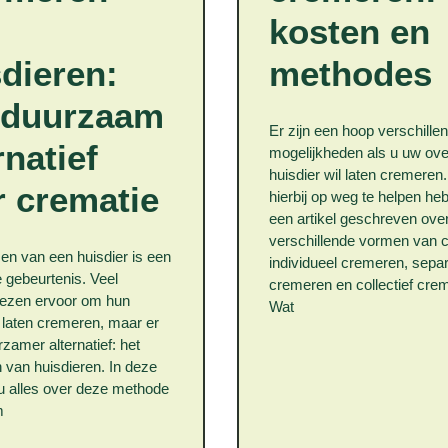
kosten en
dieren:
methodes
 duurzaam
Er zijn een hoop verschille
rnatief
mogelijkheden als u uw ove
huisdier wil laten cremeren
r crematie
hierbij op weg te helpen he
een artikel geschreven ove
verschillende vormen van 
zen van een huisdier is een
individueel cremeren, sepa
 gebeurtenis. Veel
cremeren en collectief cre
ezen ervoor om hun
Wat
e laten cremeren, maar er
rzamer alternatief: het
van huisdieren. In deze
 u alles over deze methode
m