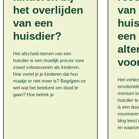
het overlijden
van
van een
huis
huisdier?
een
alte
Het afscheid nemen van een
voo
huisdier is een moeilijk proces voor
zowel volwassenen als kinderen.
Hoe vertel je je kinderen dat hun
Het verlie
maatje er niet meer is? Begrijpen ze
emotionele
wel wat het betekent om dood te
mensen ki
gaan? Hoe betrek je
huisdier t
is een duu
resomeren 
blog leest
en waaro