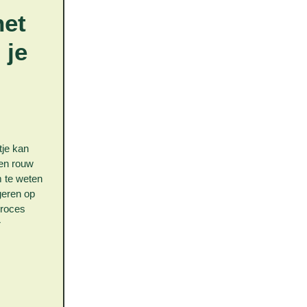
het
 je
tje kan
 en rouw
m te weten
geren op
proces
r