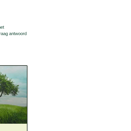
het
graag antwoord