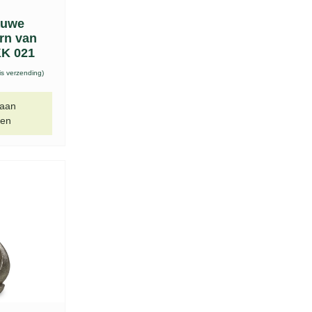
tis verzending)
 aan
gen
rt urn
ogels –