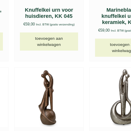
s
D
B
€
899,00
€
599,00
)
Incl. BTW (gratis verzending)
Incl. BTW (gra
toevoegen aan
toevoegen
winkelwagen
winkelwa
en
Keramische urn
Keepsake ha
A
motorhelm rood – KU
zwart met v