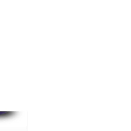
3 zilver
tis verzending)
 aan
gen
 UGK 087