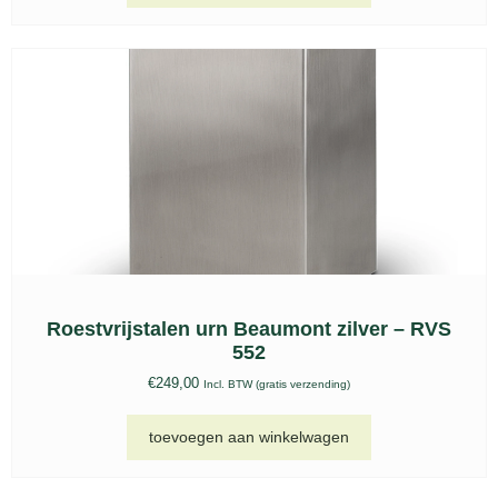
Om jouw bezoek aan onze website nóg
makkelijker en persoonlijker te maken zetten
Kat urn, FPU 206
we cookies in. Met deze cookies kunnen wij
€
193,00
Incl. BTW (gratis verzending)
en derde partijen informatie over jou
verzamelen en jouw internetgedrag binnen
toevoegen aan winkelwagen
(en mogelijk ook buiten) onze website
volgen.
Meer informatie
Afwijzen
Accepteren