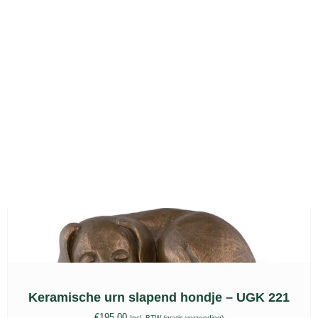
toevoegen aan winkelwagen
Kat urn, FPU 208
€
193,00
Incl. BTW (gratis verzending)
toevoegen aan winkelwagen