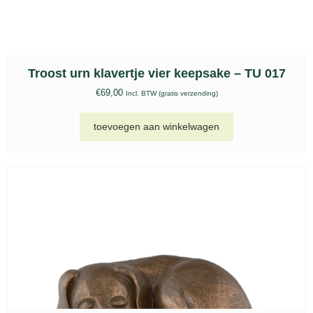
€
69,00
Incl. BTW (gratis verzending)
toevoegen aan winkelwagen
Keramische urn slapend hondje – UGK 221
€
195,00
Incl. BTW (gratis verzending)