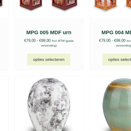
MPG 005 MDF urn
MPG 004 M
€
79,00
-
€
99,00
€
79,00
-
€
99,00
Incl. BTW (gratis
Inc
verzending)
verzending
opties selecteren
opties selec