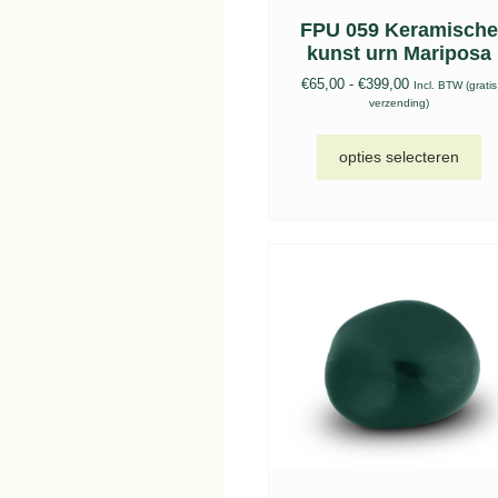
FPU 059 Keramisch
kunst urn Mariposa
€
65,00
-
€
399,00
Incl. BTW (gratis
verzending)
opties selecteren