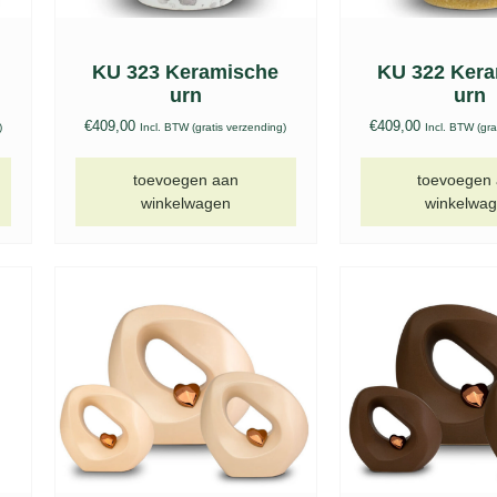
KU 323 Keramische
KU 322 Ker
urn
urn
€
409,00
€
409,00
)
Incl. BTW (gratis verzending)
Incl. BTW (gra
toevoegen aan
toevoegen
winkelwagen
winkelwa