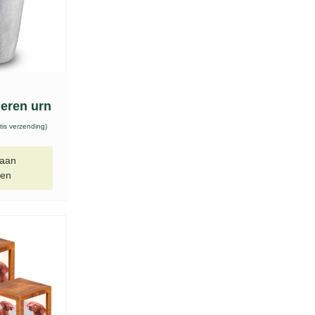
eren urn
tis verzending)
 aan
gen