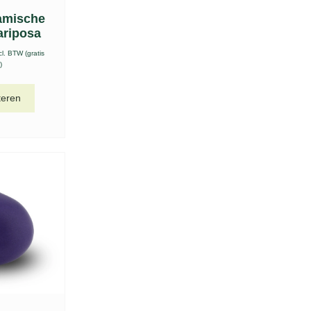
amische
ariposa
cl. BTW (gratis
)
teren