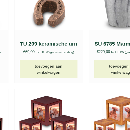
TU 209 keramische urn
SU 6785 Marm
€
69,00
€
229,00
s
Incl. BTW (gratis verzending)
Incl. BTW (gra
toevoegen aan
toevoegen
winkelwagen
winkelwa