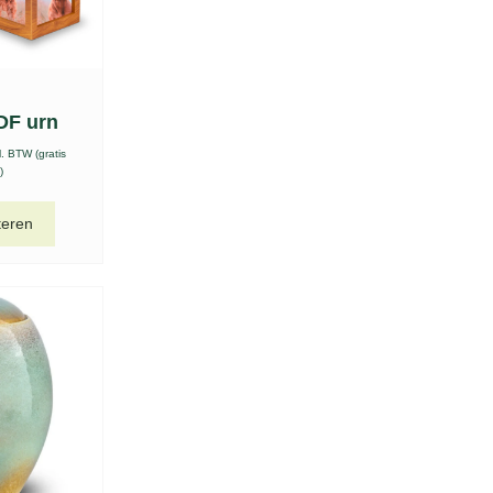
DF urn
l. BTW (gratis
)
teren