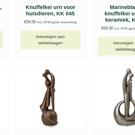
,
Knuffelkei urn voor
Marinebl
huisdieren, KK 045
knuffelkei 
keramiek, 
€
59,00
Incl. BTW (gratis verzending)
€
59,00
Incl. BTW (grat
toevoegen aan
winkelwagen
toevoegen
winkelwa