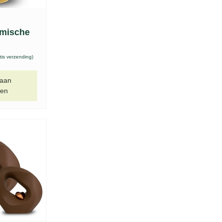
amische
tis verzending)
 aan
gen