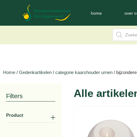
home
over o
Home
/
Gedenkartikelen
/
categorie kaarshouder urnen
/ bijzonder
Alle artikele
Filters
Product