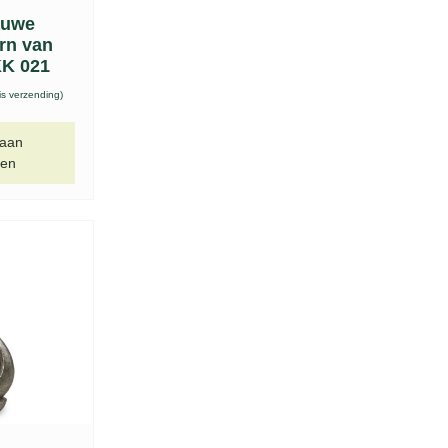
auwe
urn van
KK 021
is verzending)
 aan
gen