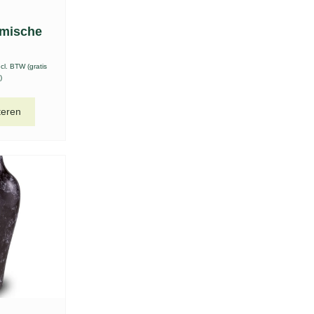
amische
ncl. BTW (gratis
)
teren