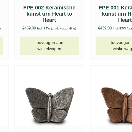
FPE 002 Keramische
FPE 001 Ker
kunst urn Heart to
kunst urn H
Heart
Heart
€
439,00
€
439,00
)
Incl. BTW (gratis verzending)
Incl. BTW (gra
toevoegen aan
toevoegen
winkelwagen
winkelwa