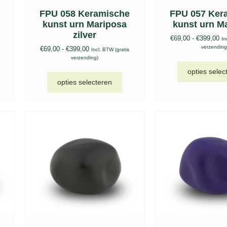
e
FPU 058 Keramische
FPU 057 Ker
kunst urn Mariposa
kunst urn M
zilver
€
69,00
-
€
399,00
In
verzending
€
69,00
-
€
399,00
Incl. BTW (gratis
verzending)
opties selec
opties selecteren