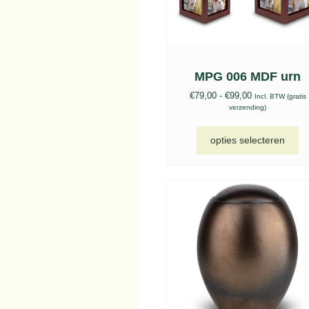
MPG 006 MDF urn
€
79,00
-
€
99,00
Incl. BTW (gratis
verzending)
opties selecteren