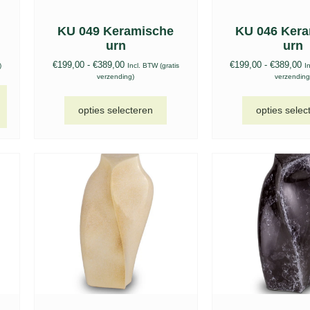
KU 049 Keramische
KU 046 Ker
urn
urn
€
199,00
-
€
389,00
€
199,00
-
€
389,00
)
Incl. BTW (gratis
I
verzending)
verzending
opties selecteren
opties selec