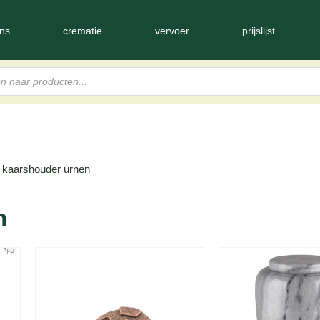
ns
crematie
vervoer
prijslijst
e kaarshouder urnen
n