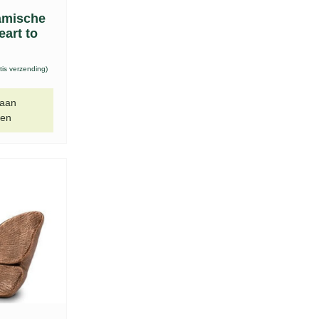
amische
eart to
tis verzending)
 aan
gen