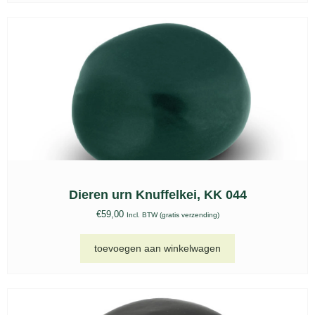
toevoegen aan winkelwagen
Roestvrijstalen urn Beaumont zilver – RVS
552
€
249,00
Incl. BTW (gratis verzending)