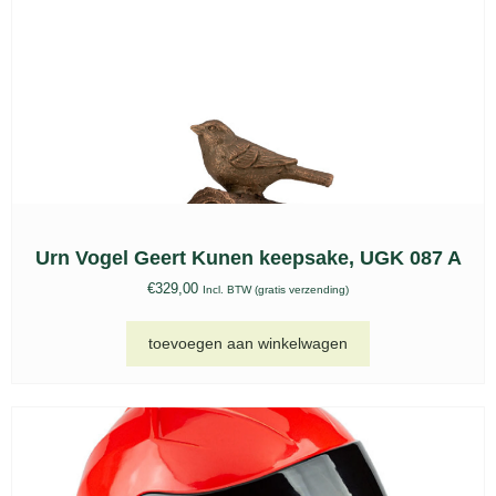
Petributes Serenity urn – Blauw
€
25,00
-
€
89,00
Incl. BTW (gratis verzending)
opties selecteren