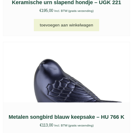
Bio urn, BU 214
€
75,00
Incl. BTW (gratis verzending)
toevoegen aan winkelwagen
Bio urn, BU 216