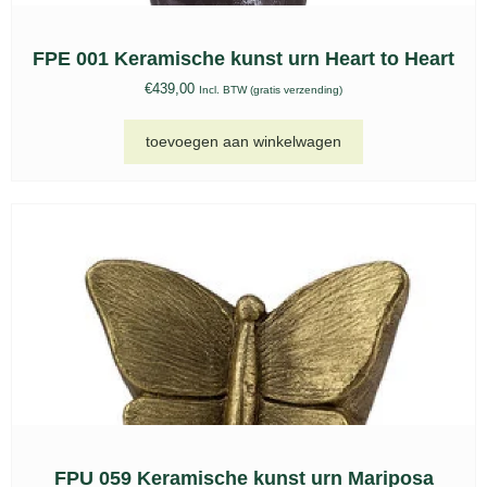
Keepsake hart urn zwart met vogels – FPU
127
€
89,00
Incl. BTW (gratis verzending)
toevoegen aan winkelwagen