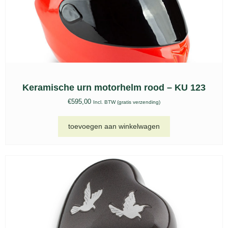
Keramische urnen set, KU 303
€
149,00
-
€
489,00
Incl. BTW (gratis verzending)
opties selecteren