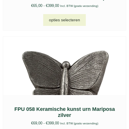
Troost urn klavertje vier keepsake – TU 017
€
69,00
Incl. BTW (gratis verzending)
toevoegen aan winkelwagen