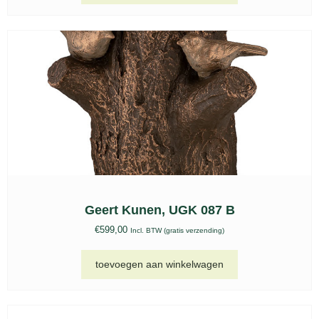
opties selecteren
Keramische urnen set, KU 044
€
99,00
-
€
219,00
Incl. BTW (gratis verzending)
opties selecteren