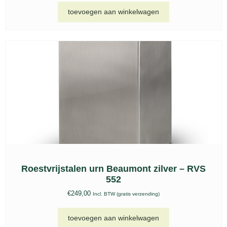
€
75,00
Incl. BTW (gratis verzending)
toevoegen aan winkelwagen
Om jouw bezoek aan onze website nóg
makkelijker en persoonlijker te maken zetten
we cookies in. Met deze cookies kunnen wij
en derde partijen informatie over jou
verzamelen en jouw internetgedrag binnen
(en mogelijk ook buiten) onze website
volgen.
Meer informatie
Kat urn, FPU 208
Afwijzen
Accepteren
€
193,00
Incl. BTW (gratis verzending)
toevoegen aan winkelwagen