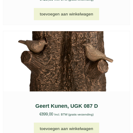
Keramische urnen set, KU 041
€
199,00
-
€
299,00
Incl. BTW (gratis verzending)
opties selecteren
Keramische urnen set, KU 040
€
199,00
-
€
299,00
Incl. BTW (gratis verzending)