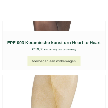
Urn Vogel Geert Kunen keepsake, UGK 087 A
€
329,00
Incl. BTW (gratis verzending)
toevoegen aan winkelwagen