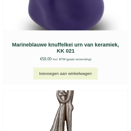
Keramische urn Venezia beige – KU 063
€
207,00
-
€
389,00
Incl. BTW (gratis verzending)
opties selecteren