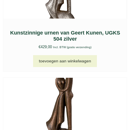
Keramische urn Venezia bruin – KU 062
€
207,00
-
€
389,00
Incl. BTW (gratis verzending)
opties selecteren