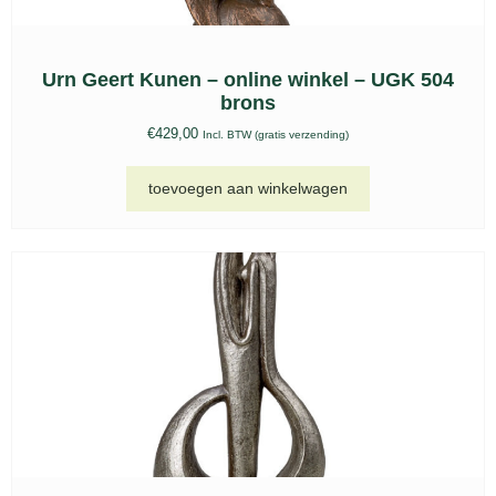
Keramische urn Venezia wit – KU 061
€
207,00
-
€
389,00
Incl. BTW (gratis verzending)
opties selecteren