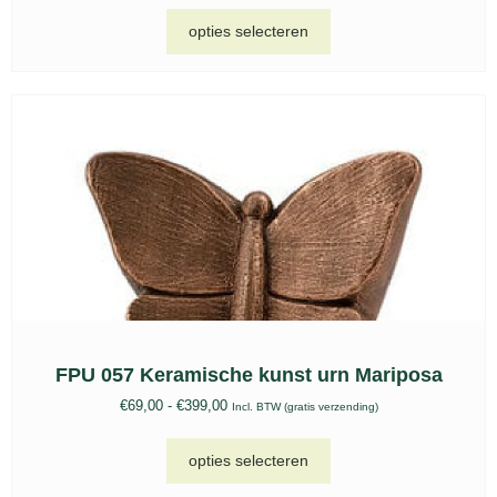
Keramische urn slapend hondje – UGK 221
€
195,00
Incl. BTW (gratis verzending)
toevoegen aan winkelwagen
Metalen songbird blauw keepsake – HU 766 K
€
113,00
Incl. BTW (gratis verzending)