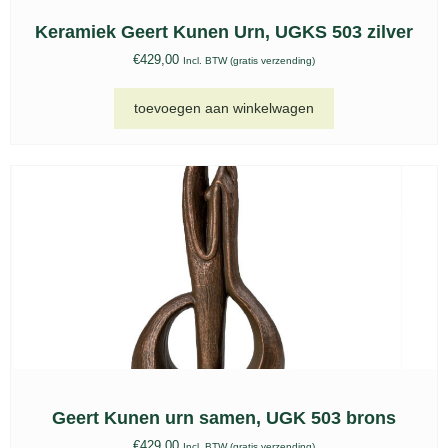
Keramische urn Venezia zwart – KU 060
€
207,00
-
€
389,00
Incl. BTW (gratis verzending)
opties selecteren