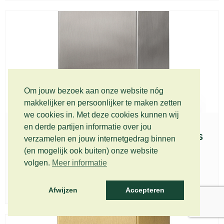
Om jouw bezoek aan onze website nóg
makkelijker en persoonlijker te maken zetten
we cookies in. Met deze cookies kunnen wij
en derde partijen informatie over jou
Roestvrijstalen urn Beaumont zilver – RVS
verzamelen en jouw internetgedrag binnen
552
(en mogelijk ook buiten) onze website
€
249,00
volgen.
Meer informatie
Incl. BTW (gratis verzending)
toevoegen aan winkelwagen
Afwijzen
Accepteren