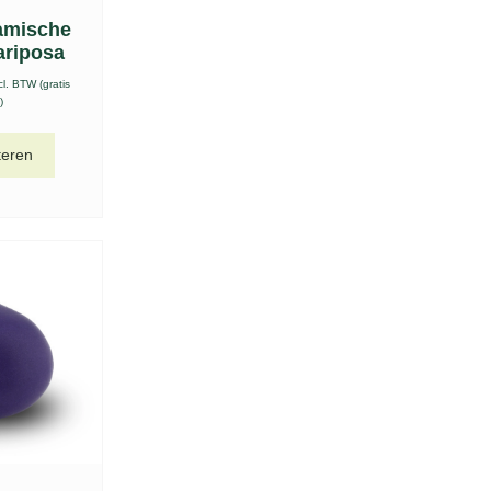
amische
ariposa
cl. BTW (gratis
)
teren