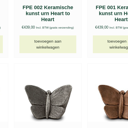
FPE 002 Keramische
FPE 001 Ker
kunst urn Heart to
kunst urn H
Heart
Heart
€
439,00
€
439,00
)
Incl. BTW (gratis verzending)
Incl. BTW (gra
toevoegen aan
toevoegen
winkelwagen
winkelwa