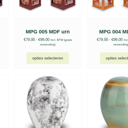
MPG 005 MDF urn
MPG 004 M
€
79,00
-
€
99,00
€
79,00
-
€
99,00
Incl. BTW (gratis
Inc
verzending)
verzending
opties selecteren
opties selec