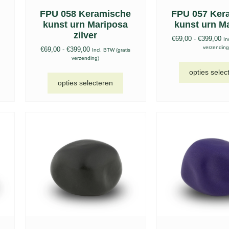
e
FPU 058 Keramische
FPU 057 Ker
kunst urn Mariposa
kunst urn M
zilver
€
69,00
-
€
399,00
In
verzending
€
69,00
-
€
399,00
Incl. BTW (gratis
verzending)
opties selec
opties selecteren