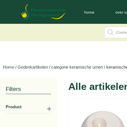
home
over o
Home
/
Gedenkartikelen
/
categorie keramische urnen
/ keramische 
Alle artikele
Filters
Product