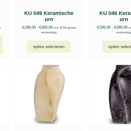
KU 049 Keramische
KU 046 Ker
urn
urn
€
199,00
-
€
389,00
€
199,00
-
€
389,00
)
Incl. BTW (gratis
I
verzending)
verzending
opties selecteren
opties selec