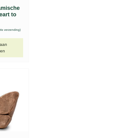
amische
eart to
tis verzending)
 aan
gen