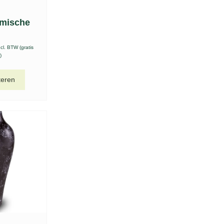
amische
ncl. BTW (gratis
)
teren