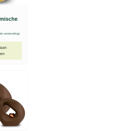
amische
tis verzending)
 aan
gen