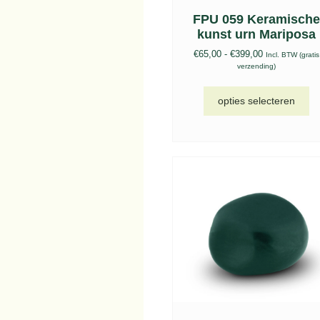
FPU 059 Keramisch
kunst urn Mariposa
€
65,00
-
€
399,00
Incl. BTW (gratis
verzending)
opties selecteren