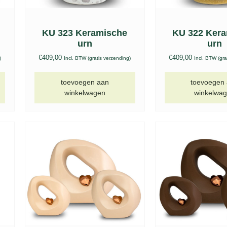
KU 323 Keramische
KU 322 Ker
urn
urn
€
409,00
€
409,00
)
Incl. BTW (gratis verzending)
Incl. BTW (gra
toevoegen aan
toevoegen
winkelwagen
winkelwa