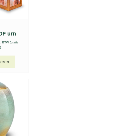
DF urn
l. BTW (gratis
)
teren