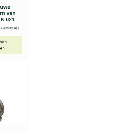
auwe
urn van
KK 021
is verzending)
 aan
gen