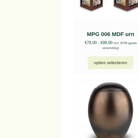
MPG 006 MDF urn
€
79,00
-
€
99,00
Incl. BTW (gratis
verzending)
opties selecteren