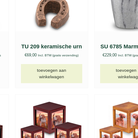
TU 209 keramische urn
SU 6785 Marm
€
69,00
€
229,00
s
Incl. BTW (gratis verzending)
Incl. BTW (gra
toevoegen aan
toevoegen
winkelwagen
winkelwa