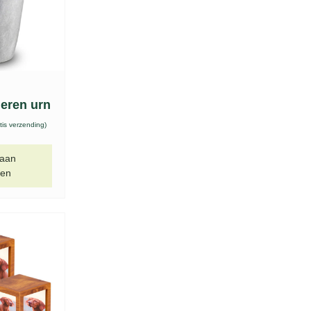
eren urn
tis verzending)
 aan
gen