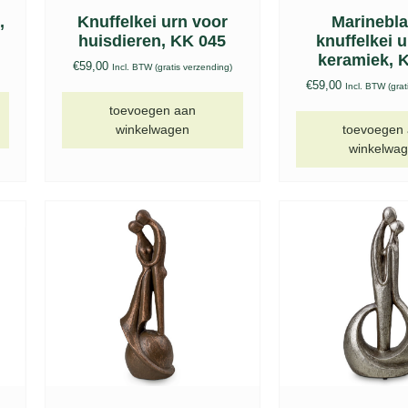
,
Knuffelkei urn voor
Marinebl
huisdieren, KK 045
knuffelkei 
keramiek, 
€
59,00
Incl. BTW (gratis verzending)
€
59,00
Incl. BTW (grat
toevoegen aan
winkelwagen
toevoegen
winkelwa